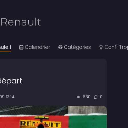
ule 1
Calendrier
Catégories
Confi Tr
 départ
09 13:14
680
0