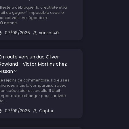
"Reste à débloquer la créativité et la
soif de gagner" Impossible avec le
conservatisme légendaire
d'Enstone.
07/08/2026
sunset40
En route vers un duo Oliver
Rowland - Victor Martins chez
Nissan ?
Je rejoins ce commentaire. Il a eu ses
chances mais la comparaison avec
son coéquipier est cruelle. Il était
important de changer pour l'arrivée
de...
07/08/2026
Captur