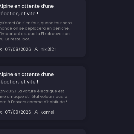
Alpine en attente d’une
réaction, et vite !
@Kamel On s'en fout, quand tout sera
inondé on se déplacera en péniche.
L'important est que la F1 retrouve son
V8. Le reste, bof.
07/08/2026
niki312T
Alpine en attente d’une
réaction, et vite !
@niki312T La voiture électrique est
une arnaque et l'état voleur nous la
fera à l'envers comme d'habitude !
07/08/2026
Kamel