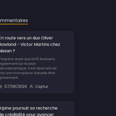
mmentaires
En route vers un duo Oliver
Rowland - Victor Martins chez
Nissan ?
J'espère aussi que la FE évoluera
également sur le plan
aérodynamique. Il est aberrant de
voir une monoplace actuelle être
gravement...
07/08/2026
Captur
Alpine poursuit sa recherche
de crédibilité pour avancer