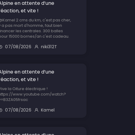
Alpine en attente d’une
réaction, et vite !
@Kamel 2 cms du km, c'est pas cher,
y a pas mort d'homme, faut bien
financer les centrales. 300 balles
pour 15000 bornes/an c'est cadeau.
07/08/2026
niki312T
Alpine en attente d’une
réaction, et vite !
Vive la Oiture électrique !
https://www.youtube.com/watch?
v=B3ZA05frsac
07/08/2026
Kamel