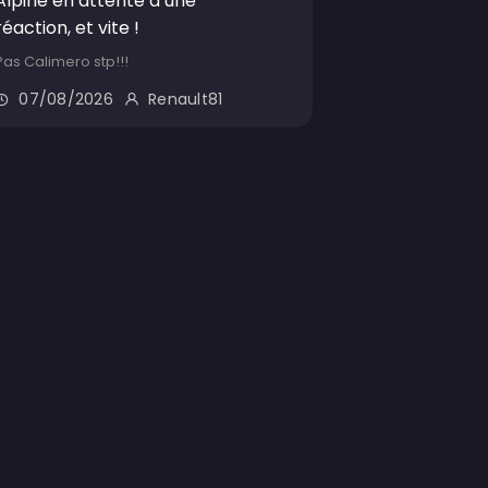
Alpine en attente d’une
réaction, et vite !
Pas Calimero stp!!!
07/08/2026
Renault81