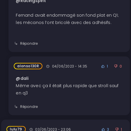
@RacingSpirit
Fernand avait endommagé son fond plat en Q1;
les mécanos l’ont bricolé avec des adhésifs.
Répondre
alonso130R
04/06/2023 - 14:35
1
0
@dali
Même avec ça il était plus rapide que stroll sauf
en q3
Répondre
lulu79
03/06/2023 - 23:06
3
1