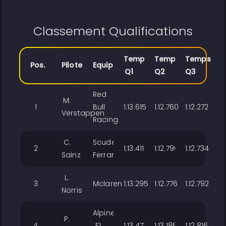
Classement Qualifications
Temps
Temps
Temps
Pos.
Pilote
Equipe
Q1
Q2
Q3
Red
M.
1
Bull
1:13.615
1:12.760
1:12.272
Verstappen
Racing
C.
Scuderia
2
1:13.411
1:12.790
1:12.734
Sainz
Ferrari
L.
3
Mclaren
1:13.295
1:12.776
1:12.792
Norris
Alpine
P.
4
F1
1:13.471
1:13.186
1:12.816