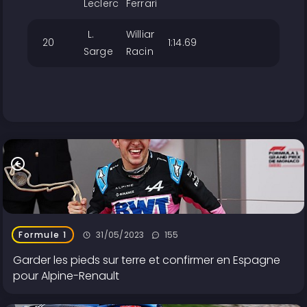
Leclerc
Ferrari
L.
Williams
20
1:14.699
Sargeant
Racing
31/05/2023
155
Formule 1
Garder les pieds sur terre et confirmer en Espagne
pour Alpine-Renault