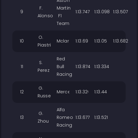
Aston
F.
Martin
9
1:13.747
1:13.098
1:13.507
Alonso
F1
Team
O.
10
Mclaren
1:13.691
1:13.059
1:13.682
Piastri
Red
S.
11
Bull
1:13.874
1:13.334
Perez
Racing
G.
12
Mercedes
1:13.326
1:13.447
Russell
Alfa
G.
13
Romeo
1:13.677
1:13.521
Zhou
Racing