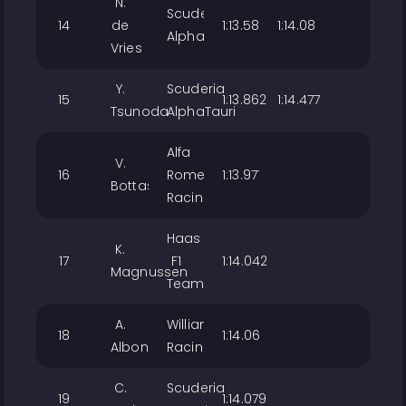
N.
Scuderia
14
de
1:13.581
1:14.083
AlphaTauri
Vries
Y.
Scuderia
15
1:13.862
1:14.477
Tsunoda
AlphaTauri
Alfa
V.
16
Romeo
1:13.977
Bottas
Racing
Haas
K.
17
F1
1:14.042
Magnussen
Team
A.
Williams
18
1:14.063
Albon
Racing
C.
Scuderia
19
1:14.079