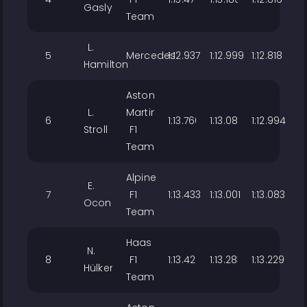
Gasly
Team
L.
5
Mercedes
1:12.937
1:12.999
1:12.818
Hamilton
Aston
L.
Martin
6
1:13.766
1:13.082
1:12.994
Stroll
F1
Team
Alpine
E.
7
F1
1:13.433
1:13.001
1:13.083
Ocon
Team
Haas
N.
8
F1
1:13.420
1:13.283
1:13.229
Hülkenberg
Team