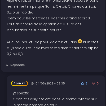
Alpine avait un monstre monstrueux en course. Dans
les même temps que Sainz. C'était Charles qui était
0,2 plus rapide.
Idem pour les mercedes. Pas très grand écart 0,1.
Tout dépendra de la gestion de l'usure des
pneumatiques sur cette course.
Aucune inquiétude pour Mclaren et Hass
hulk était
à 1,8 sec au tour de max et mclaren tjr derrière alpine
0,2 ou 0,3
Répondre
SpaxXx
04/06/2023 - 09:35
2
0
@SpaxXx
Ocon et Gasly étaient dans le même rythme sur
le même nombre de tour.