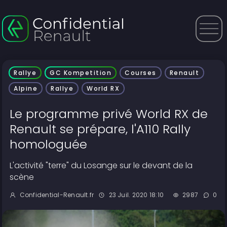
Rallye
GC Kompetition
Courses
Renault
Alpine
Rallye
World RX
Le programme privé World RX de
Renault se prépare, l'A110 Rally
homologuée
L'activité "terre" du Losange sur le devant de la
scène
Confidential-Renault.fr
23 Juil. 2020 18:10
2987
0