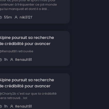
pour lui, pas pour le sport mais pour
continuer à fréquenter ce joli monde
qui lui manquait et dont il a été...
55m
niki312T
Alpine poursuit sa recherche
de crédibilité pour avancer
@Renault81 retrouvée
1h
Renault81
Alpine poursuit sa recherche
de crédibilité pour avancer
@Charly2b c'est sur que la crédibilté
sera retrouvé...:lol:
1h
Renault81