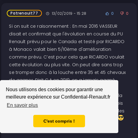
Patrenault77
13/02/2019 - 15:28
0
0
Si on suit ce raisonnement : En mai 2016 VASSEUR
disait et confirmait que l'évolution en course du PU
Renault prévu pour le Canada et testé par RICARDO
à Monaco valait bien 5/10ème d'amélioration
comme prévu. C’est pour cela que RICARDO voulait
cette évolution au plus vite. On peut dire sans trop
se tromper donc à la louche entre 35 et 45 chevaux
de gagner. Dixit C.A en 2019, on a jamais gagné
autant de puissance en un Hiver. On peut donc
Nous utilisons des cookies pour garantir une
imaginer que c’est beaucoup plus qu’en 2016. Si la
meilleure expérience sur Confidential-Renault.fr
crédibilité de VASSEUR n’est plus à établir, je ne vois
En savoir plus
pas pourquoi je douterai de celle de CA. Alors si les
faits sont avérés, le PU Renault sera une bombe.
C'est compris !