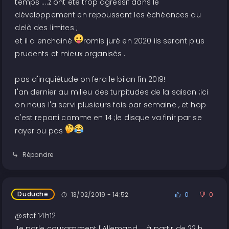
temps ....z'ont été trop agressif dans le
développement en repoussant les échéances au
delà des limites ;
et il a enchainé
romis juré en 2020 ils seront plus
prudents et mieux organisés .
pas d'inquiétude on fera le bilan fin 2019!
l'an dernier au milieu des turpitudes de la saison ;ici
on nous l'a servi plusieurs fois par semaine , et hop
c'est reparti comme en 14 ;le disque va finir par se
rayer ou pas
Répondre
Duduche
13/02/2019 - 14:52
0
0
@stef 14h12
Je parle couramment l'Allemand ... à partir de 22 h.