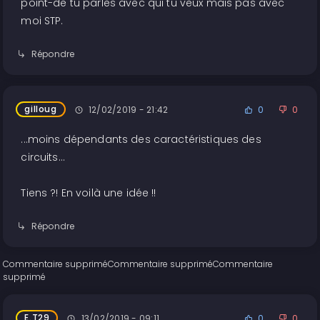
point-de tu parles avec qui tu veux mais pas avec
moi STP.
Répondre
gilloug
12/02/2019 - 21:42
0
0
...moins dépendants des caractéristiques des
circuits…
Tiens ?! En voilà une idée !!
Répondre
Commentaire supprimé
Commentaire supprimé
Commentaire
supprimé
E.T29
13/02/2019 - 09:11
0
0