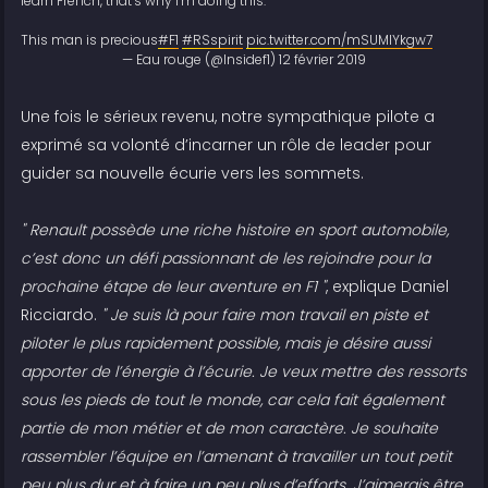
learn French, that’s why I’m doing this.”
This man is precious
#F1
#RSspirit
pic.twitter.com/mSUMIYkgw7
— Eau rouge (@Insidef1)
12 février 2019
Une fois le sérieux revenu, notre sympathique pilote a
exprimé sa volonté d’incarner un rôle de leader pour
guider sa nouvelle écurie vers les sommets.
" Renault possède une riche histoire en sport automobile,
c’est donc un défi passionnant de les rejoindre pour la
prochaine étape de leur aventure en F1 "
, explique Daniel
Ricciardo.
" Je suis là pour faire mon travail en piste et
piloter le plus rapidement possible, mais je désire aussi
apporter de l’énergie à l’écurie. Je veux mettre des ressorts
sous les pieds de tout le monde, car cela fait également
partie de mon métier et de mon caractère. Je souhaite
rassembler l’équipe en l’amenant à travailler un tout petit
peu plus dur et à faire un peu plus d’efforts. J’aimerais être