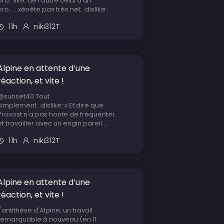
pro, :like: de l'autre celui d'un
pro......xénète pas très net. :dislike:
11h
niki312T
Alpine en attente d’une
réaction, et vite !
@sunset40 Tout
simplement. :dislike::x Et dire que
Provost n'a pas honte de fréquenter
et travailler avec un engin pareil...
11h
niki312T
Alpine en attente d’une
réaction, et vite !
L'antithèse d'Alpine, un travail
remarquable à nouveau (en 11