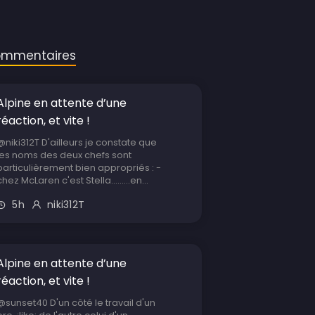
mmentaires
Alpine en attente d’une
réaction, et vite !
@niki312T D'ailleurs je constate que
les noms des deux chefs sont
particulièrement bien appropriés : -
chez McLaren c'est Stella.........en...
5h
niki312T
Alpine en attente d’une
réaction, et vite !
@sunset40 D'un côté le travail d'un