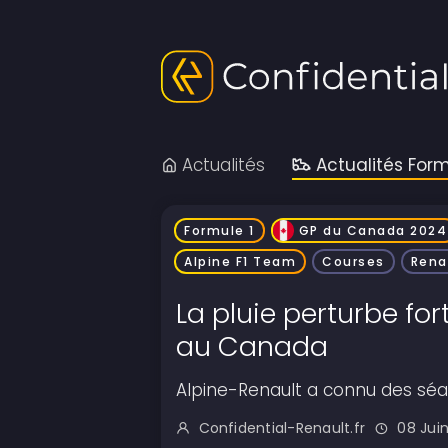
Actualités
Actualités Form
Formule 1
GP du Canada 2024
Alpine F1 Team
Courses
Rena
La pluie perturbe fo
au Canada
Alpine-Renault a connu des s
Confidential-Renault.fr
08 Juin