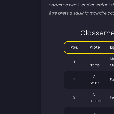
cartes ce week-end en créant de
être prêts à saisir la moindre oc
Classemen
Pos.
Pilote
E
L.
M
1
Norris
M
C.
2
Fe
Sainz
C.
3
Fe
Leclerc
L.