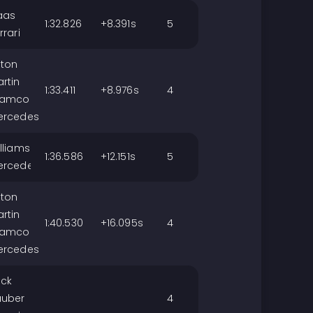
aas
1:32.826
+8.391s
5
rrari
ston
rtin
1:33.411
+8.976s
4
ramco
ercedes
lliams
1:36.586
+12.151s
5
ercedes
ston
rtin
1:40.530
+16.095s
4
ramco
ercedes
ick
auber
4