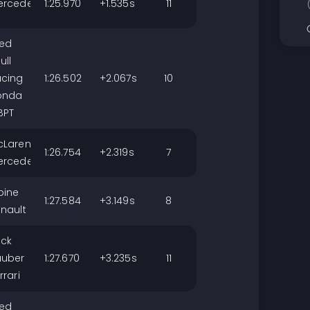
ercedes
1:25.970
+1.535s
11
ed
ull
acing
1:26.502
+2.067s
10
onda
BPT
cLaren
1:26.754
+2.319s
7
ercedes
pine
1:27.584
+3.149s
8
nault
ick
auber
1:27.670
+3.235s
11
rrari
ed