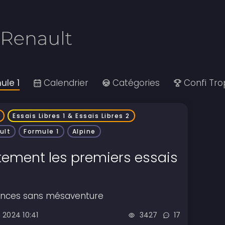
ule 1
Calendrier
Catégories
Confi Tr
Essais Libres 1 & Essais Libres 2
ult
Formule 1
Alpine
rtement les premiers essais
éances sans mésaventure
 2024 10:41
3427
17