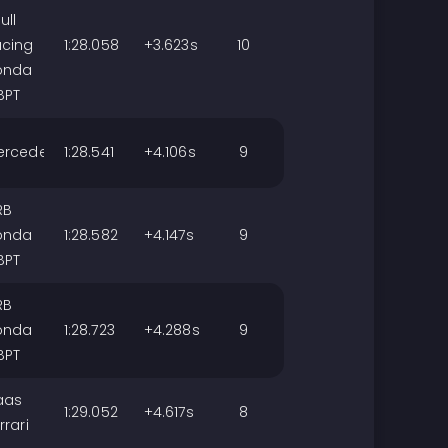
ull
acing
1:28.058
+3.623s
10
onda
BPT
ercedes
1:28.541
+4.106s
9
RB
onda
1:28.582
+4.147s
9
BPT
RB
onda
1:28.723
+4.288s
9
BPT
aas
1:29.052
+4.617s
8
rrari