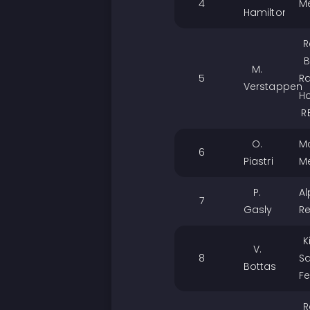
4
M
Hamilton
R
B
M.
5
R
Verstappen
H
R
O.
M
6
Piastri
M
P.
Al
7
Gasly
Re
K
V.
8
S
Bottas
Fe
R