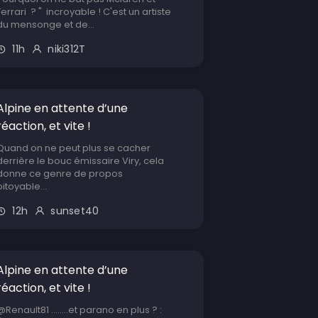
Ferrari ? " incroyable ! C'est un artiste
du mensonge et de...
11h
niki312T
Alpine en attente d’une
réaction, et vite !
Quand on ne peut plus se cacher
derrière le bouc émissaire Viry, cela
donne ce genre de propos
pitoyable...
12h
sunset40
Alpine en attente d’une
réaction, et vite !
@Renault81 ........et parano en plus ? :