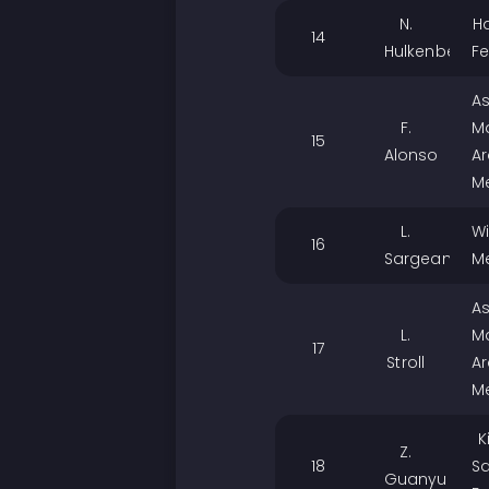
N.
H
14
Hulkenberg
Fe
A
F.
Ma
15
Alonso
A
M
L.
Wi
16
Sargeant
M
A
L.
Ma
17
Stroll
A
M
K
Z.
18
S
Guanyu