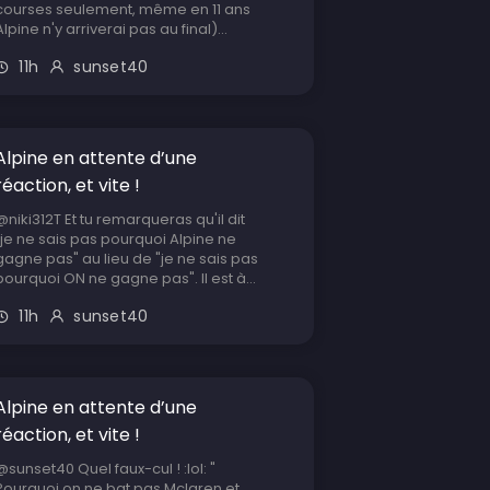
courses seulement, même en 11 ans
Alpine n'y arriverai pas au final)...
11h
sunset40
Alpine en attente d’une
réaction, et vite !
@niki312T Et tu remarqueras qu'il dit
"je ne sais pas pourquoi Alpine ne
gagne pas" au lieu de "je ne sais pas
pourquoi ON ne gagne pas". Il est à...
11h
sunset40
Alpine en attente d’une
réaction, et vite !
@sunset40 Quel faux-cul ! :lol: "
Pourquoi on ne bat pas Mclaren et