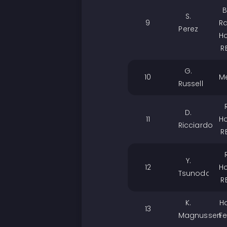
B
S.
9
R
Perez
H
R
G.
10
M
Russell
D.
11
H
Ricciardo
R
Y.
12
H
Tsunoda
R
K.
H
13
Magnussen
Fe