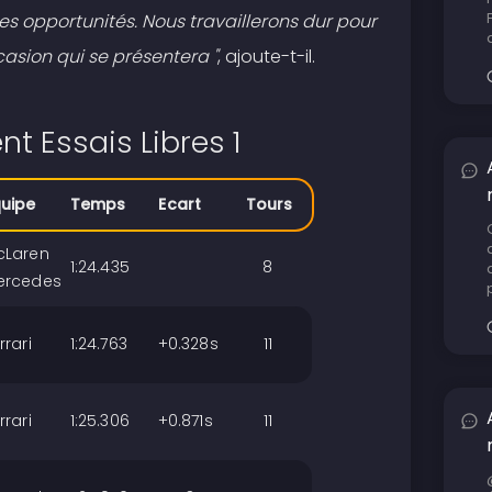
s opportunités. Nous travaillerons dur pour
casion qui se présentera "
, ajoute-t-il.
t Essais Libres 1
quipe
Temps
Ecart
Tours
cLaren
1:24.435
8
ercedes
rrari
1:24.763
+0.328s
11
rrari
1:25.306
+0.871s
11