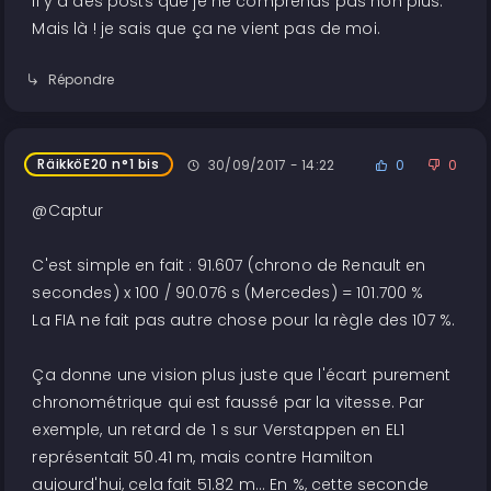
Il y a des posts que je ne comprends pas non plus.
Mais là ! je sais que ça ne vient pas de moi.
Répondre
RäikköE20 n°1 bis
30/09/2017 - 14:22
0
0
@Captur
C'est simple en fait : 91.607 (chrono de Renault en
secondes) x 100 / 90.076 s (Mercedes) = 101.700 %
La FIA ne fait pas autre chose pour la règle des 107 %.
Ça donne une vision plus juste que l'écart purement
chronométrique qui est faussé par la vitesse. Par
exemple, un retard de 1 s sur Verstappen en EL1
représentait 50.41 m, mais contre Hamilton
aujourd'hui, cela fait 51.82 m... En %, cette seconde