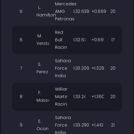
Mercedes
L.
5
AMG
1:32.539
+0.659
20
Hamilton
Petronas
Red
M.
6
Bull
1:32.579
+0.699
17
Verstappen
Racing
Sahara
S.
7
Force
1:33.209
+1.329
20
Perez
India
Williams
F.
8
Martini
1:33.240
+1.360
20
Massa
Racing
Sahara
E.
9
Force
1:33.290
+1.410
21
Ocon
India