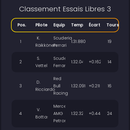
Classement Essais Libres 3
Pos.
Pilote
Equipe
Temps
Écart
Tours
K.
Scuderia
1
1:31.880
19
Räikkönen
Ferrari
S.
Scuderia
2
1:32.042
+0.162
14
Vettel
Ferrari
Red
D.
3
Bull
1:32.091
+0.211
16
Ricciardo
Racing
Mercedes
V.
4
AMG
1:32.329
+0.449
24
Bottas
Petronas