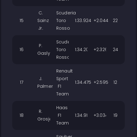
C.
Scuderia
15
Sainz
Toro
1:33.924
+2.044
22
Jr.
Rosso
Scuderia
P.
16
Toro
1:34.206
+2.326
24
Gasly
Rosso
Renault
J.
Sport
17
1:34.475
+2.595
12
Palmer
F1
Team
Haas
R.
18
F1
1:34.914
+3.034
19
Grosjean
Team
Sauber