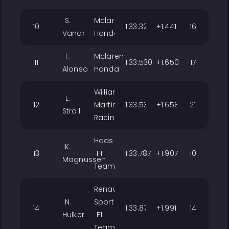
S.
Mclaren
10
1:33.321
+1.441
16
Vandoorne
Honda
F.
Mclaren
11
1:33.530
+1.650
17
Alonso
Honda
Williams
L.
12
Martini
1:33.538
+1.658
21
Stroll
Racing
Haas
K.
13
F1
1:33.787
+1.907
10
Magnussen
Team
Renault
N.
Sport
14
1:33.871
+1.991
14
Hulkenberg
F1
Team