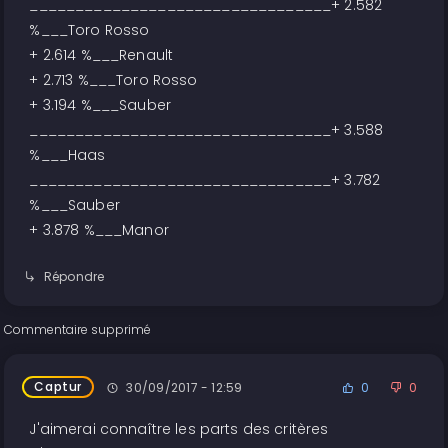
_________________________________+ 2.582
%___Toro Rosso
+ 2.614 %___Renault
+ 2.713 %___Toro Rosso
+ 3.194 %___Sauber
_________________________________+ 3.588
%___Haas
_________________________________+ 3.782
%___Sauber
+ 3.878 %___Manor
Répondre
Commentaire supprimé
Captur
30/09/2017 - 12:59
0
0
J'aimerai connaître les parts des critères