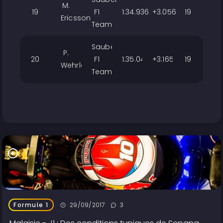
M.
19
F1
1:34.936
+3.056
19
Ericsson
Team
Sauber
P.
20
F1
1:35.045
+3.165
19
Wehrlein
Team
29/09/2017
3
Formule 1