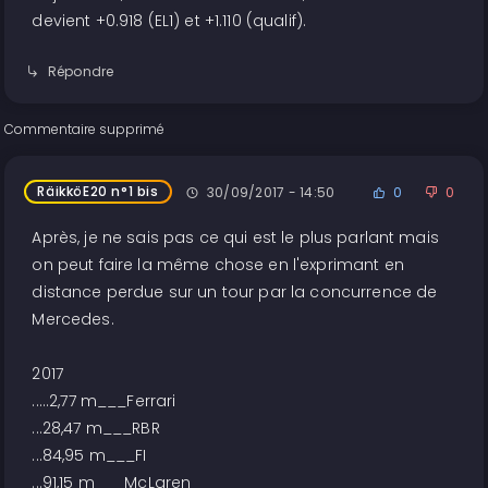
devient +0.918 (EL1) et +1.110 (qualif).
Répondre
Commentaire supprimé
RäikköE20 n°1 bis
30/09/2017 - 14:50
0
0
Après, je ne sais pas ce qui est le plus parlant mais
on peut faire la même chose en l'exprimant en
distance perdue sur un tour par la concurrence de
Mercedes.
2017
.....2,77 m___Ferrari
...28,47 m___RBR
...84,95 m___FI
...91,15 m___McLaren