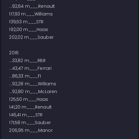
...92,64 m___Renault
117,93 m___Williams
139,53 m___STR
192,00 m___Haas
202,02 m___Sauber
2016
...33,82 m___RBR
...43,47 m___Ferrari
...86,33 m___FI
...92,28 m___Williams
...92,80 m___McLaren
125,50 m___Haas
141,20 m___Renault
146,41 m___STR
171,58 m___Sauber
206,95 m___Manor