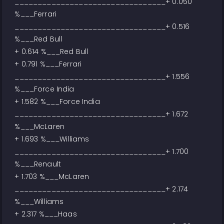
_________________________________+ 0.050
%___Ferrari
_________________________________+ 0.516
%___Red Bull
+ 0.614 %___Red Bull
+ 0.791 %___Ferrari
_________________________________+ 1.556
%___Force India
+ 1.582 %___Force India
_________________________________+ 1.672
%___McLaren
+ 1.693 %___Williams
_________________________________+ 1.700
%___Renault
+ 1.703 %___McLaren
_________________________________+ 2.174
%___Williams
+ 2.317 %___Haas