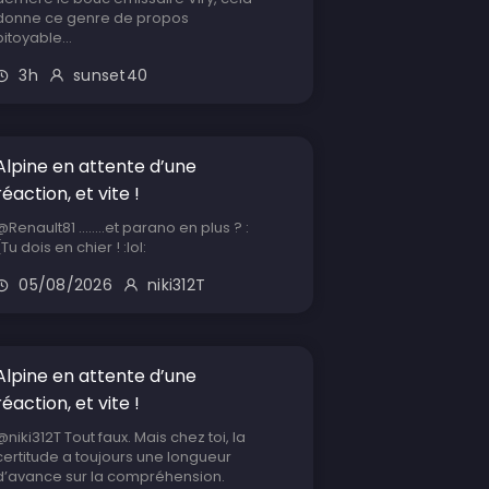
donne ce genre de propos
pitoyable...
3h
sunset40
Alpine en attente d’une
réaction, et vite !
@Renault81 ........et parano en plus ? :
(Tu dois en chier ! :lol:
05/08/2026
niki312T
Alpine en attente d’une
réaction, et vite !
@niki312T Tout faux. Mais chez toi, la
certitude a toujours une longueur
d’avance sur la compréhension.