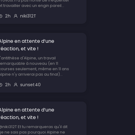
Provost n'a pas honte de fréquenter
et travailler avec un engin pareil...
2h
niki312T
Alpine en attente d’une
réaction, et vite !
L'antithèse d'Alpine, un travail
remarquable à nouveau (en 11
courses seulement, même en 11 ans
Alpine n'y arriverai pas au final)...
2h
sunset40
Alpine en attente d’une
réaction, et vite !
@niki312T Et tu remarqueras qu'il dit
"je ne sais pas pourquoi Alpine ne