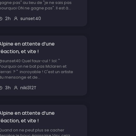
gagne pas" au lieu de "je ne sais pas
pourquoi ON ne gagne pas". Il est à...
2h
sunset40
Alpine en attente d’une
réaction, et vite !
@sunset40 Quel faux-cul ! :lol: "
Pourquoi on ne bat pas Mclaren et
Ferrari ? " incroyable ! C'est un artiste
du mensonge et de...
3h
niki312T
Alpine en attente d’une
réaction, et vite !
Quand on ne peut plus se cacher
derrière le bouc émissaire Viry, cela