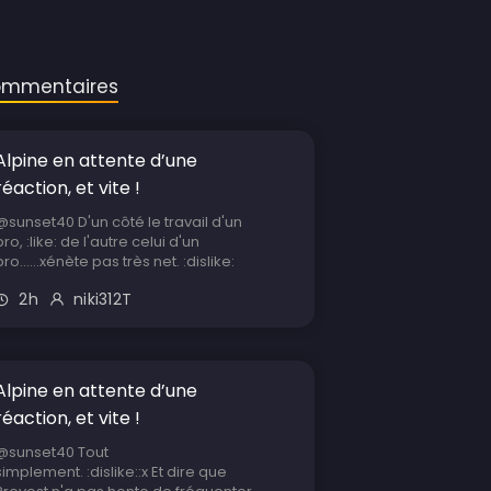
mmentaires
Alpine en attente d’une
réaction, et vite !
@sunset40 D'un côté le travail d'un
pro, :like: de l'autre celui d'un
pro......xénète pas très net. :dislike:
2h
niki312T
Alpine en attente d’une
réaction, et vite !
@sunset40 Tout
simplement. :dislike::x Et dire que