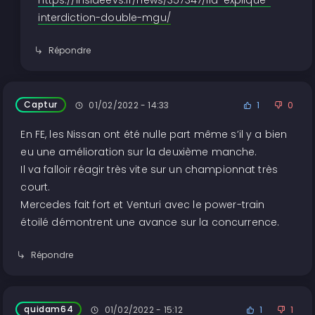
https://insideevs.fr/news/357347/fia-explique-
interdiction-double-mgu/
Répondre
Captur
01/02/2022 - 14:33
1
0
En FE, les Nissan ont été nulle part même s’il y a bien
eu une amélioration sur la deuxième manche.
Il va falloir réagir très vite sur un championnat très
court.
Mercedes fait fort et Venturi avec le power-train
étoilé démontrent une avance sur la concurrence.
Répondre
quidam64
01/02/2022 - 15:12
1
1