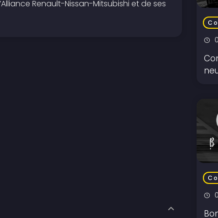
lliance Renault-Nissan-Mitsubishi et de ses
Co
Con
neu
Co
Bon