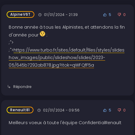
AlpineV6T
01/01/2024 - 21:39
5
0
Bonne année à tous les Alpinistes, et attendons la fin
d'année pour
:
;">
;">
https://www.turbo.fr/sites/default/files/styles/slides
how_images/public/slideshow/slides/2023-
05/645b7292ab878.jpg?itok=qWFQfF5a
Répondre
Renault81
02/01/2024 - 09:56
5
0
Meilleurs voeux à toute l'équipe ConfidentialRenault