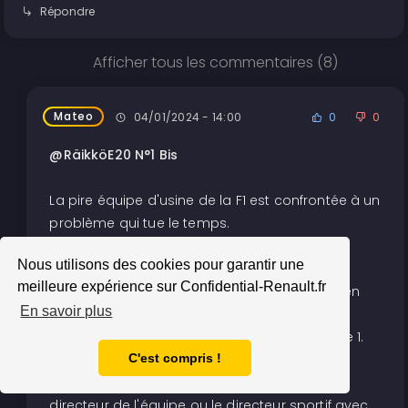
Répondre
Afficher tous les commentaires (8)
Mateo
04/01/2024 - 14:00
0
0
@RäikköE20 N°1 Bis
La pire équipe d'usine de la F1 est confrontée à un
problème qui tue le temps.
Nous utilisons des cookies pour garantir une
Un décalage fatal entre les attentes de
meilleure expérience sur Confidential-Renault.fr
l'entreprise et ce qui s'est passé sur la piste en
En savoir plus
2023 a entraîné de graves bouleversements
dans la gestion de l'équipe Alpine de Formule 1.
C'est compris !
L'équipe a terminé l'année sans le PDG, le
directeur de l'équipe ou le directeur sportif avec