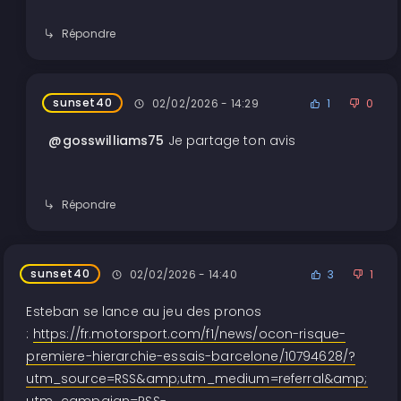
Répondre
sunset40
02/02/2026 - 14:29
1
0
@gosswilliams75
Je partage ton avis
Répondre
sunset40
02/02/2026 - 14:40
3
1
Esteban se lance au jeu des pronos
:
https://fr.motorsport.com/f1/news/ocon-risque-
premiere-hierarchie-essais-barcelone/10794628/?
utm_source=RSS&amp;utm_medium=referral&amp;