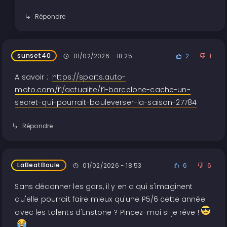
Répondre
sunset40
01/02/2026 - 18:25
2
1
A savoir :
https://sports.auto-
moto.com/f1/actualite/f1-barcelone-cache-un-
secret-qui-pourrait-bouleverser-la-saison-27784
Répondre
LaBeatBoule
01/02/2026 - 18:53
6
6
Sans déconner les gars, il y en a qui s'imaginent
qu'elle pourrait faire mieux qu'une P5/6 cette année
avec les talents d'Enstone ? Pincez-moi si je rêve !