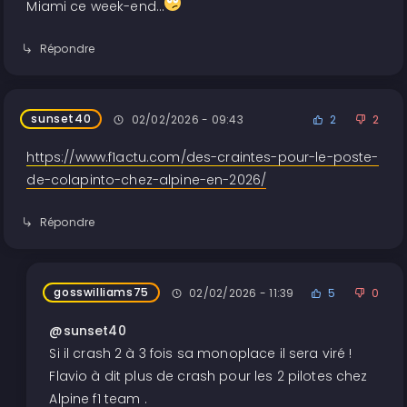
Miami ce week-end...
Répondre
sunset40
02/02/2026 - 09:43
2
2
https://www.f1actu.com/des-craintes-pour-le-poste-
de-colapinto-chez-alpine-en-2026/
Répondre
gosswilliams75
02/02/2026 - 11:39
5
0
@sunset40
Si il crash 2 à 3 fois sa monoplace il sera viré !
Flavio à dit plus de crash pour les 2 pilotes chez
Alpine f1 team .