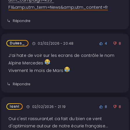
utm_campaign=RSS-
F1&amp;utm_term=News&amp;utm_content=fr
Répondre
Dukes_
02/02/2026 - 20:48
4
8
J’ai hate de voir sur les ecrans de contrôle le nom
Alpine Mercedes
Vivement le mois de Mars
Répondre
lasnl
02/02/2026 - 21:19
8
8
Oui c'est rassurant,et ca fait du bien ce vent
d'optimisme autour de notre écurie française...