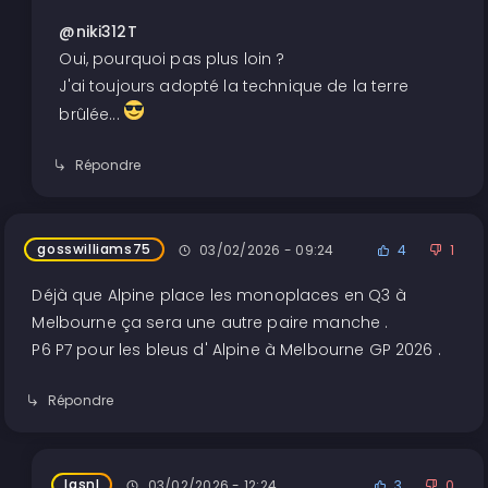
@niki312T
Oui, pourquoi pas plus loin ?
J'ai toujours adopté la technique de la terre
brûlée...
Répondre
gosswilliams75
03/02/2026 - 09:24
4
1
Déjà que Alpine place les monoplaces en Q3 à
Melbourne ça sera une autre paire manche .
P6 P7 pour les bleus d' Alpine à Melbourne GP 2026 .
Répondre
lasnl
03/02/2026 - 12:24
3
0