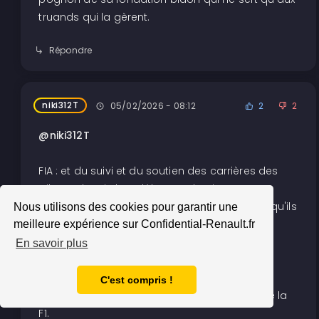
truands qui la gèrent.
Répondre
niki312T
05/02/2026 - 08:12
2
2
@niki312T
FIA : et du suivi et du soutien des carrières des
pilotes depuis leur débuts en karting, en
particulier de leurs contrats successits pour qu'ils
Nous utilisons des cookies pour garantir une
ne se fassent pas couillonner.
meilleure expérience sur Confidential-Renault.fr
En savoir plus
Avec tout ça elle a de quoi faire sans avoir à
intervenir dans ce qu'utilisent les écuries et
C'est compris !
comment les constructeurs voient l'avenir de la
F1.