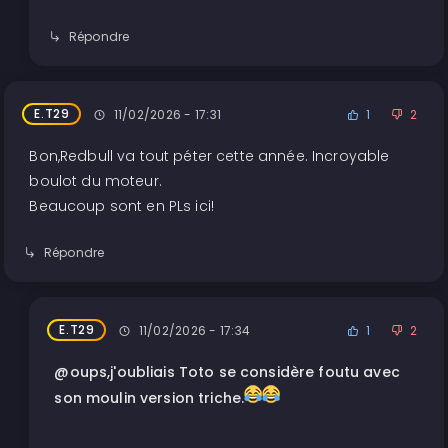
Répondre
E.T29
11/02/2026 - 17:31
1
2
Bon,Redbull va tout péter cette année. Incroyable
boulot du moteur.
Beaucoup sont en PLs ici!
Répondre
E.T29
11/02/2026 - 17:34
1
2
@oups,j'oubliais Toto se considère foutu avec
son moulin version triche.