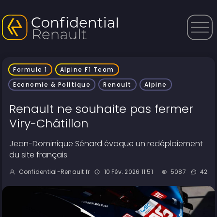
Formule 1
Alpine F1 Team
Economie & Politique
Renault
Alpine
Renault ne souhaite pas fermer
Viry-Châtillon
Jean-Dominique Sénard évoque un redéploiement
du site français
Confidential-Renault.fr
10 Fév. 2026 11:51
5087
42