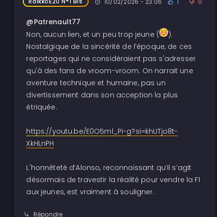
RäikköE20 N°1 Bis
10/02/2026 - 23:06
1
0
@Patrenault77
Non, aucun lien, et un peu trop jeune (
).
Nostalgique de la sincérité de l’époque, de ces
reportages qui ne considéraient pas s'adresser
qu'à des fans de vroom-vroom. On narrait une
aventure technique et humaine, pas un
divertissement dans son acception la plus
étriquée.
https://youtu.be/E0O5ml_Pi-g?si=khUTjo8t-
XkHLnPH
L'honnêteté d’Alonso, reconnaissant qu’il s’agit
désormais de travestir la réalité pour vendre la F1
aux jeunes, est vraiment à souligner.
Répondre