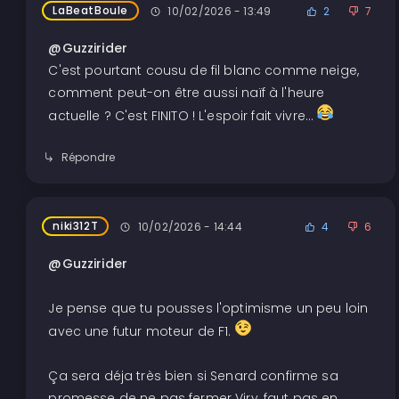
LaBeatBoule
10/02/2026 - 13:49
2
7
@Guzzirider
C'est pourtant cousu de fil blanc comme neige,
comment peut-on être aussi naïf à l'heure
actuelle ? C'est FINITO ! L'espoir fait vivre...
Répondre
niki312T
10/02/2026 - 14:44
4
6
@Guzzirider
Je pense que tu pousses l'optimisme un peu loin
avec une futur moteur de F1.
Ça sera déja très bien si Senard confirme sa
promesse de ne pas fermer Viry, faut pas en