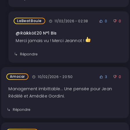
LaBeatBoule
11/02/2026 - 02:38
0
0
@RäikköE20 N°1 Bis
Merci jamais vu ! Merci Jeannot !
Répondre
Amocar
10/02/2026 - 20:50
3
0
Management imbittable... Une pensée pour Jean
Rédélé et Amédée Gordini.
Répondre