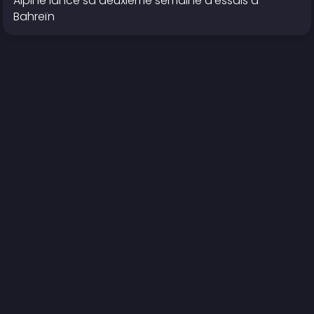
Alpine lance sa deuxième semaine d'essais à
Bahreïn