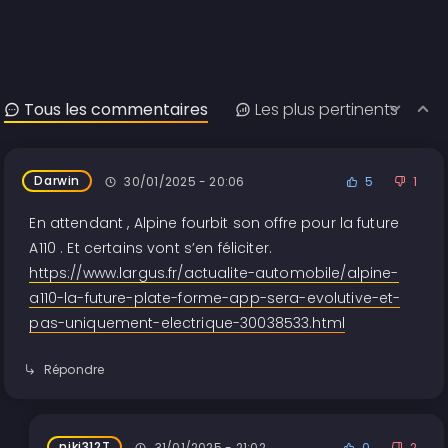
Tous les commentaires
Les plus pertinents
Darwin
30/01/2025 - 20:06
5
1
En attendant , Alpine fourbit son offre pour la future
A110 . Et certains vont s’en féliciter.
https://www.largus.fr/actualite-automobile/alpine-
a110-la-future-plate-forme-app-sera-evolutive-et-
pas-uniquement-electrique-30038533.html
Répondre
niki312T
31/01/2025 - 21:02
0
2