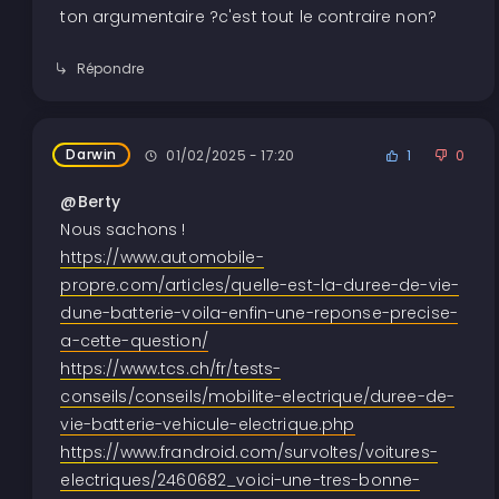
ton argumentaire ?c'est tout le contraire non?
Répondre
Darwin
01/02/2025 - 17:20
1
0
@Berty
Nous sachons !
https://www.automobile-
propre.com/articles/quelle-est-la-duree-de-vie-
dune-batterie-voila-enfin-une-reponse-precise-
a-cette-question/
https://www.tcs.ch/fr/tests-
conseils/conseils/mobilite-electrique/duree-de-
vie-batterie-vehicule-electrique.php
https://www.frandroid.com/survoltes/voitures-
electriques/2460682_voici-une-tres-bonne-