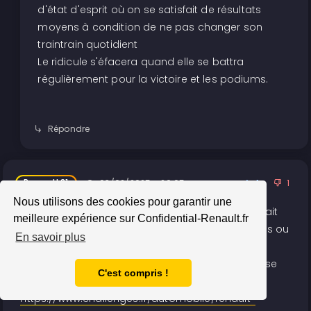
d'état d'esprit où on se satisfait de résultats
moyens à condition de ne pas changer son
traintrain quotidient
Le ridicule s'éfacera quand elle se battra
régulièrement pour la victoire et les podiums.
Répondre
Renault81
03/02/2025 - 20:05
1
1
Nous utilisons des cookies pour garantir une
Imaginez la réaction des syndicats si Renault avait
meilleure expérience sur Confidential-Renault.fr
investi massivement dans Viry, comme Mercedes ou
En savoir plus
Honda… et les polémiques au premier choc
économique...en attendant il apparait que la base
C'est compris !
est saine
https://www.challenges.fr/automobile/renault-