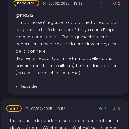
Renault81
03/02/2025 - 19:39
1
2
@niki312T
L'impolitesse? regarde toi plutot ne traites tu pas
les gens de taré de trouduc? il n'y a rien d'impoli
dans ce que je te dis. Ton argumentaire sur
Renault en Russie c'est de la pure invention, c'est
de la connerie
D'ailleurs L'expat (comme tu m'appelles sans
savoir mon statut d'ailleurs) t'emm. face de fion
(ca c'est impoli et je l'assume)
Répondre
afrf1
03/02/2025 - 18:52
2
0
Une écurie indépendante se procure son moteur ou
elle veut/ peut . C'est bien et c'est même l'essence