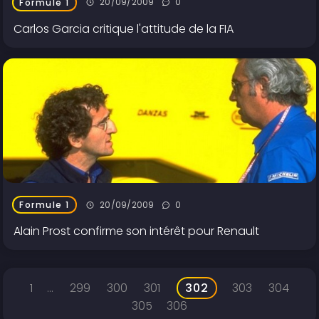
20/09/2009
0
Formule 1
Carlos Garcia critique l'attitude de la FIA
20/09/2009
0
Formule 1
Alain Prost confirme son intérêt pour Renault
1
...
299
300
301
302
303
304
305
306